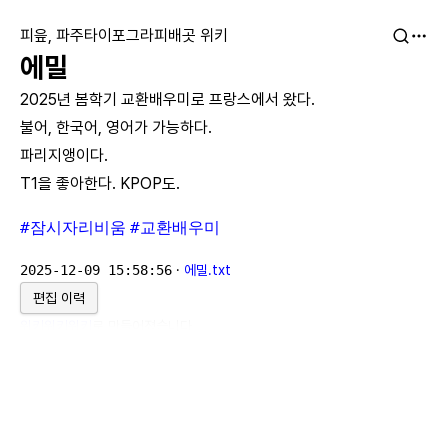
피읖, 파주타이포그라피배곳 위키
에밀
2025년 봄학기 교환배우미로 프랑스에서 왔다.
불어, 한국어, 영어가 가능하다.
파리지앵이다.
T1을 좋아한다. KPOP도.
#잠시자리비움
#교환배우미
2025-12-09 15:58:56
·
에밀.txt
편집 이력
위키위키위키
로 만들어졌습니다.