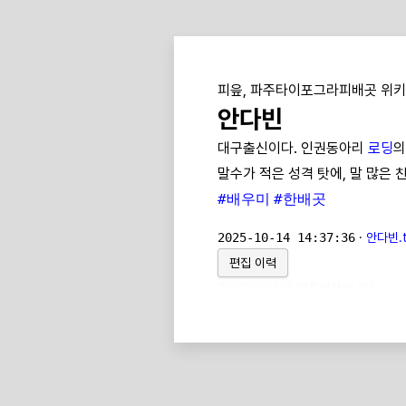
피읖, 파주타이포그라피배곳 위키
안다빈
대구출신이다. 인권동아리
로딩
의
말수가 적은 성격 탓에, 말 많은 
#배우미
#한배곳
2025-10-14 14:37:36
·
안다빈.t
편집 이력
위키위키위키
로 만들어졌습니다.