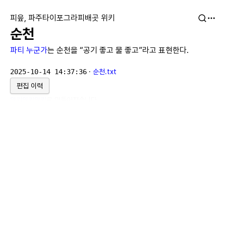
피읖, 파주타이포그라피배곳 위키
순천
파티 누군가
는 순천을 “공기 좋고 물 좋고”라고 표현한다.
2025-10-14 14:37:36
·
순천.txt
편집 이력
위키위키위키
로 만들어졌습니다.