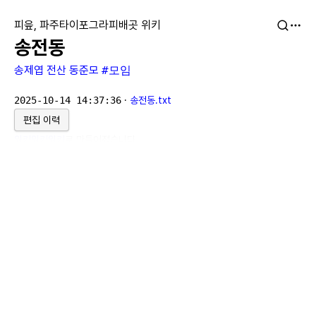
피읖, 파주타이포그라피배곳 위키
송전동
송제엽
전산
동준모
#모임
2025-10-14 14:37:36
·
송전동.txt
편집 이력
위키위키위키
로 만들어졌습니다.