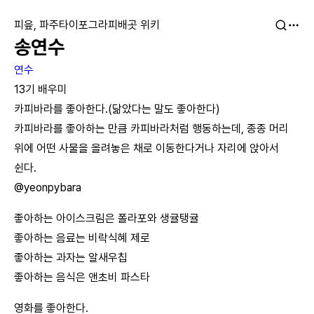
피읖, 파주타이포그라피배곳 위키
송연수
연수
13기 배우미
카피바라를 좋아한다.(닮았다는 말도 좋아한다)
카피바라를 좋아하는 만큼 카피바라처럼 행동하는데, 종종 머리
위에 어떤 사물을 올려놓은 채로 이동한다거나 자리에 앉아서
쉰다.
@yeonpybara
좋아하는 아이스크림은 폴라포와 생귤탱귤
좋아하는 음료는 비락식혜 제로
좋아하는 과자는 알새우칩
좋아하는 음식은 앤초비 파스타
영화를 좋아한다.