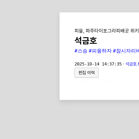
피읖, 파주타이포그라피배곳 위키
석금호
#스승
#피읖하자
#잠시자리
2025-10-14 14:37:35
·
석금호.t
편집 이력
위키위키위키
로 만들어졌습니다.