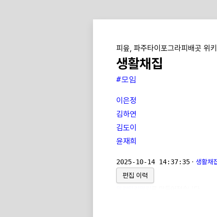
피읖, 파주타이포그라피배곳 위키
생활채집
#모임
이은정
김하연
김도이
윤재희
2025-10-14 14:37:35
·
생활채집
편집 이력
위키위키위키
로 만들어졌습니다.