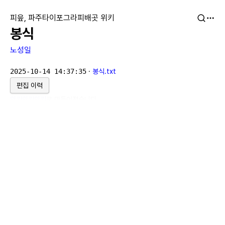
피읖, 파주타이포그라피배곳 위키
봉식
노성일
2025-10-14 14:37:35
·
봉식.txt
편집 이력
위키위키위키
로 만들어졌습니다.