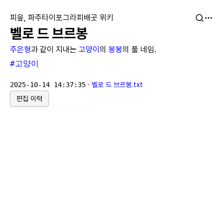
피읖, 파주타이포그라피배곳 위키
벨로 드 브르봉
주은형
과 같이 지내는
고양이
의
봉봉
의 풀 네임.
#고양이
2025-10-14 14:37:35
·
벨로 드 브르봉.txt
편집 이력
위키위키위키
로 만들어졌습니다.