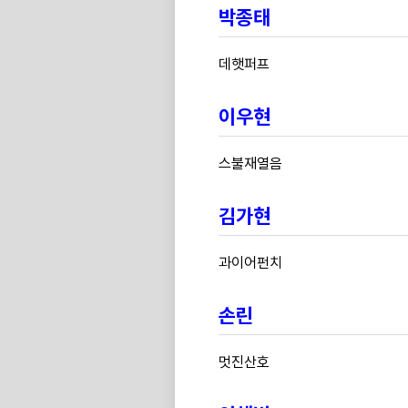
박종태
데햇퍼프
이우현
스불재열음
김가현
과이어펀치
손린
멋진산호