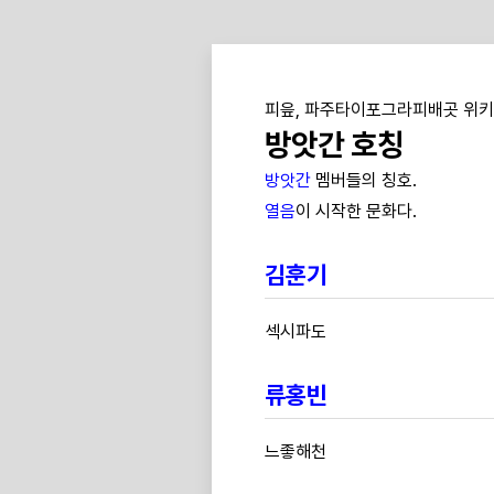
피읖, 파주타이포그라피배곳 위키
방앗간 호칭
방앗간
멤버들의 칭호.
열음
이 시작한 문화다.
김훈기
섹시파도
류홍빈
느좋해천