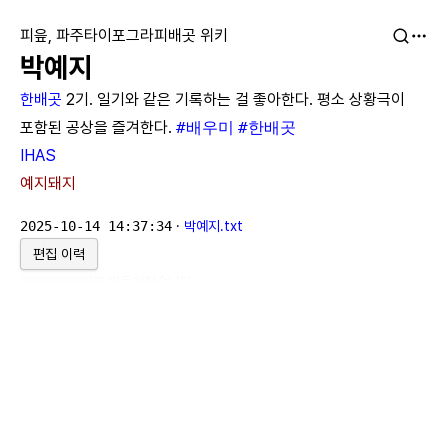
피읖, 파주타이포그라피배곳 위키
박예지
한배곳
2기. 일기와 같은 기록하는 걸 좋아한다. 평소 상황극이
포함된 공상을 즐겨한다.
#배우미
#한배곳
IHAS
예지돼지
2025-10-14 14:37:34
·
박예지.txt
편집 이력
위키위키위키
로 만들어졌습니다.