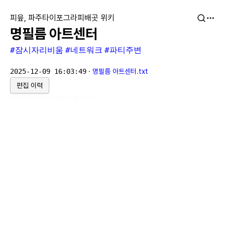
피읖, 파주타이포그라피배곳 위키
명필름 아트센터
#잠시자리비움
#네트워크
#파티주변
2025-12-09 16:03:49
·
명필름 아트센터.txt
편집 이력
위키위키위키
로 만들어졌습니다.