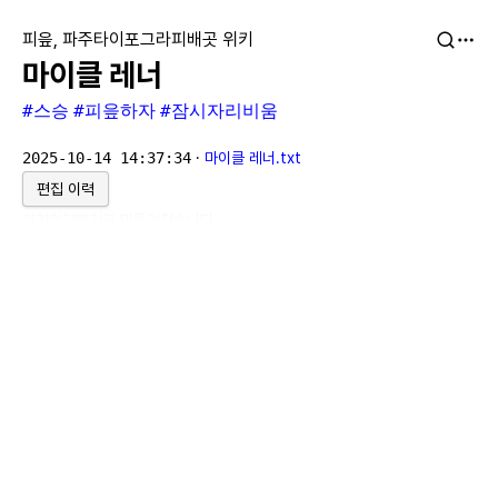
피읖, 파주타이포그라피배곳 위키
마이클 레너
#스승
#피읖하자
#잠시자리비움
2025-10-14 14:37:34
·
마이클 레너.txt
편집 이력
위키위키위키
로 만들어졌습니다.