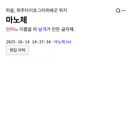
피읖, 파주타이포그라피배곳 위키
마노체
안마노
이름을 따
날개
가 만든 글자체.
2025-10-14 14:37:34
·
마노체.txt
편집 이력
위키위키위키
로 만들어졌습니다.