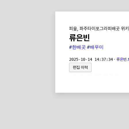
피읖, 파주타이포그라피배곳 위키
류은빈
#한배곳
#배우미
2025-10-14 14:37:34
·
류은빈.t
편집 이력
위키위키위키
로 만들어졌습니다.