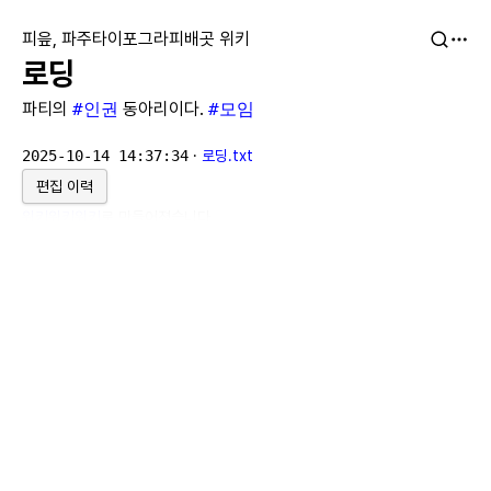
피읖, 파주타이포그라피배곳 위키
로딩
파티의
#인권
동아리이다.
#모임
2025-10-14 14:37:34
·
로딩.txt
편집 이력
위키위키위키
로 만들어졌습니다.