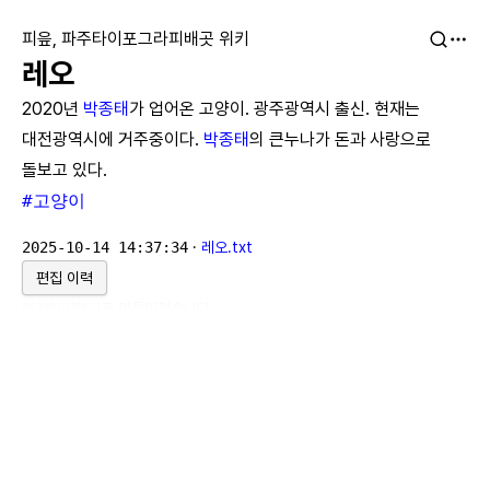
피읖, 파주타이포그라피배곳 위키
레오
2020년
박종태
가 업어온 고양이. 광주광역시 출신. 현재는
대전광역시에 거주중이다.
박종태
의 큰누나가 돈과 사랑으로
돌보고 있다.
#고양이
2025-10-14 14:37:34
·
레오.txt
편집 이력
위키위키위키
로 만들어졌습니다.