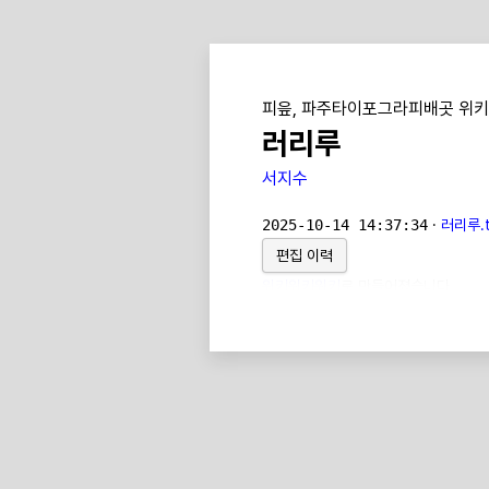
피읖, 파주타이포그라피배곳 위키
러리루
서지수
2025-10-14 14:37:34
·
러리루.t
편집 이력
위키위키위키
로 만들어졌습니다.