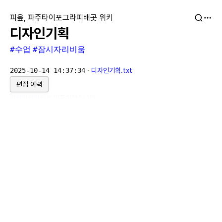
피읖, 파주타이포그라피배곳 위키
디자인기획
#수업
#잠시자리비움
2025-10-14 14:37:34
·
디자인기획.txt
편집 이력
위키위키위키
로 만들어졌습니다.