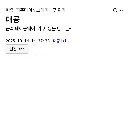
피읖, 파주타이포그라피배곳 위키
대공
금속 테이블웨어. 가구. 등을 만드는-
2025-10-14 14:37:33
·
대공.txt
편집 이력
위키위키위키
로 만들어졌습니다.