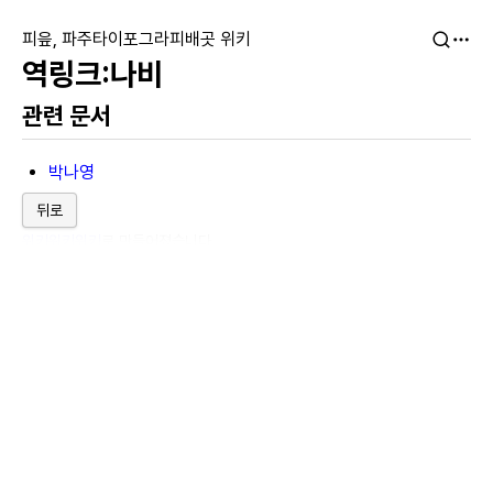
피읖, 파주타이포그라피배곳 위키
나비
관련 문서
박나영
뒤로
위키위키위키
로 만들어졌습니다.