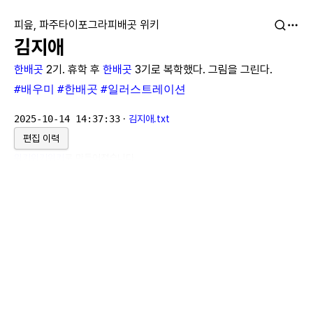
피읖, 파주타이포그라피배곳 위키
김지애
한배곳
2기. 휴학 후
한배곳
3기로 복학했다. 그림을 그린다.
#배우미
#한배곳
#일러스트레이션
2025-10-14 14:37:33
·
김지애.txt
편집 이력
위키위키위키
로 만들어졌습니다.