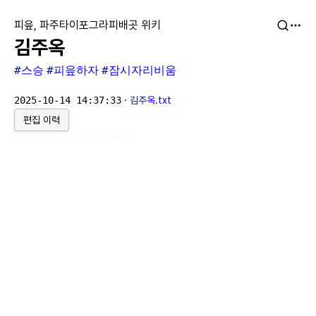
피읖, 파주타이포그라피배곳 위키
김주옥
#스승
#피읖하자
#잠시자리비움
2025-10-14 14:37:33
·
김주옥.txt
편집 이력
위키위키위키
로 만들어졌습니다.