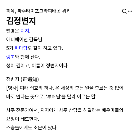
피읖, 파주타이포그라피배곳 위키
김정변지
별명은
지지
.
애니메이션 감독님.
5기
파마당
도 같이 하고 있다.
링고
와 함께 산다.
성이 김이고, 이름이 정변지이다.
정변지 (正遍知)
[명사] 여래 십호의 하나. 온 세상의 모든 일을 모르는 것 없이
바로 안다는 뜻으로, ‘부처님’을 달리 이르는 말.
사주 전문가여서, 지지에게 사주 상담을 해달라는 배우미들의
요청이 쇄도한다.
스승들에게도 소문이 났다.