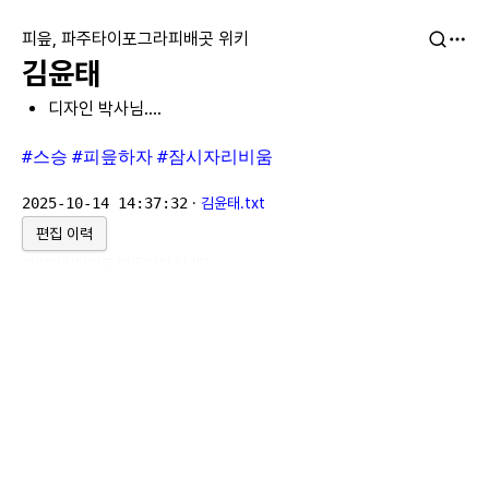
피읖, 파주타이포그라피배곳 위키
김윤태
디자인 박사님….
#스승
#피읖하자
#잠시자리비움
2025-10-14 14:37:32
·
김윤태.txt
편집 이력
위키위키위키
로 만들어졌습니다.