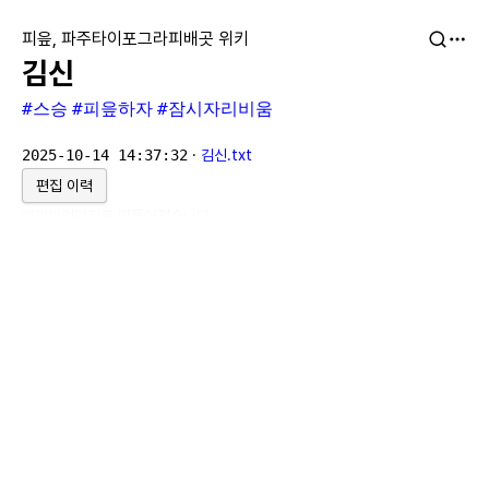
피읖, 파주타이포그라피배곳 위키
김신
#스승
#피읖하자
#잠시자리비움
2025-10-14 14:37:32
·
김신.txt
편집 이력
위키위키위키
로 만들어졌습니다.