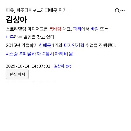
피읖, 파주타이포그라피배곳 위키
김상아
스토리텔링 미디어그룹
봄바람
대표.
파티
에서
바람
또는
나무
라는 별명을 갖고 있다.
2015년 가을학기
한배곳
1기와
디자인기획
수업을 진행했다.
#스승
#피읖하자
#잠시자리비움
2025-10-14 14:37:32
·
김상아.txt
편집 이력
위키위키위키
로 만들어졌습니다.