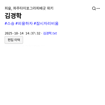
피읖, 파주타이포그라피배곳 위키
김경학
#스승
#피읖하자
#잠시자리비움
2025-10-14 14:37:32
·
김경학.txt
편집 이력
위키위키위키
로 만들어졌습니다.