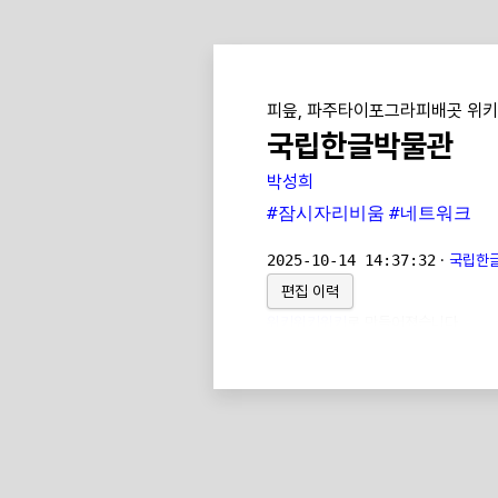
피읖, 파주타이포그라피배곳 위키
국립한글박물관
박성희
#잠시자리비움
#네트워크
2025-10-14 14:37:32
·
국립한글
편집 이력
위키위키위키
로 만들어졌습니다.