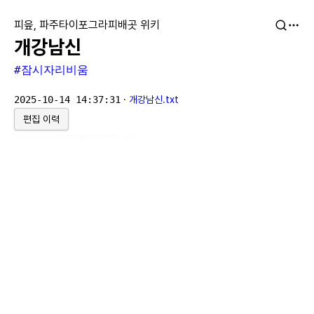
피읖, 파주타이포그라피배곳 위키
개강남신
#잠시자리비움
2025-10-14 14:37:31
·
개강남신.txt
편집 이력
위키위키위키
로 만들어졌습니다.