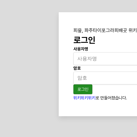
피읖, 파주타이포그라피배곳 위키
로그인
사용자명
암호
로그인
위키위키위키
로 만들어졌습니다.