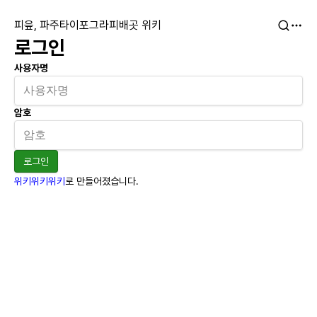
피읖, 파주타이포그라피배곳 위키
로그인
사용자명
암호
로그인
위키위키위키
로 만들어졌습니다.