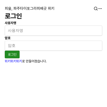
피읖, 파주타이포그라피배곳 위키
로그인
사용자명
암호
로그인
위키위키위키
로 만들어졌습니다.