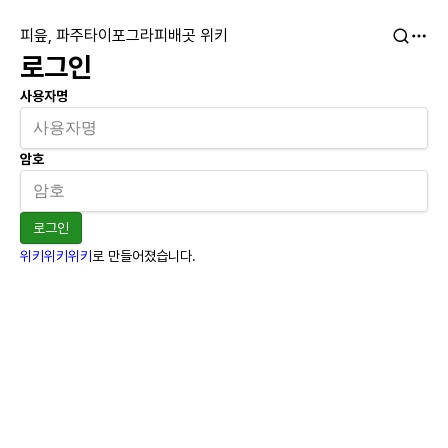
피읖, 파주타이포그라피배곳 위키
로그인
사용자명
암호
로그인
위키위키위키
로 만들어졌습니다.